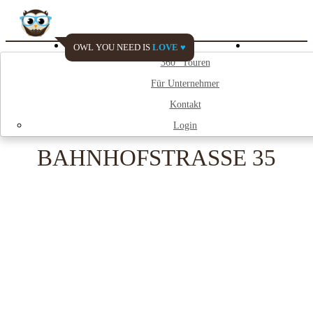
OWL YOU NEED IS
LOVE ♥
Watch My City
360° Touren
Für Unternehmer
;
Kontakt
Login
BAHNHOFSTRASSE 35