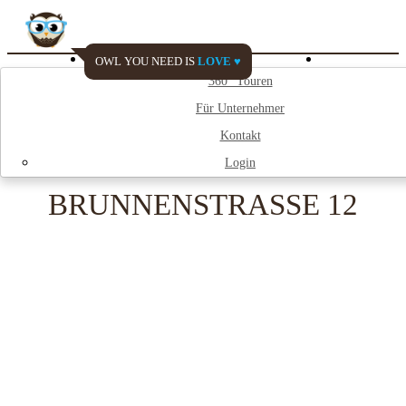
OWL YOU NEED IS
LOVE ♥
Watch My City
360° Touren
Für Unternehmer
;
Kontakt
Login
BRUNNENSTRASSE 12