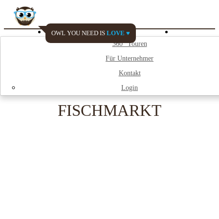
OWL YOU NEED IS
LOVE ♥
Watch My City
360° Touren
Für Unternehmer
;
Kontakt
Login
FISCHMARKT