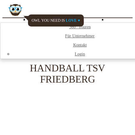
OWL YOU NEED IS
LOVE ♥
Watch My City
360° Touren
Für Unternehmer
;
Kontakt
Login
HANDBALL TSV
FRIEDBERG