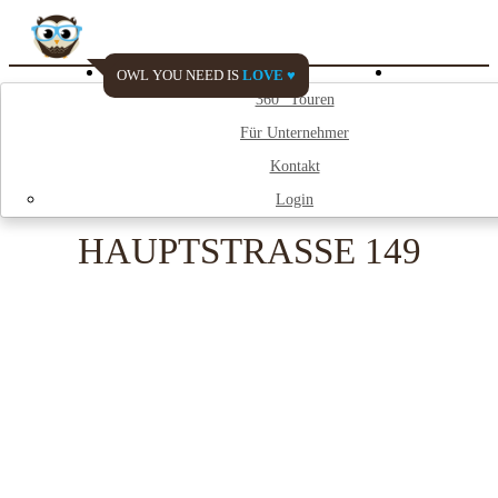
OWL YOU NEED IS
LOVE ♥
Watch My City
360° Touren
Für Unternehmer
;
Kontakt
Login
HAUPTSTRASSE 149