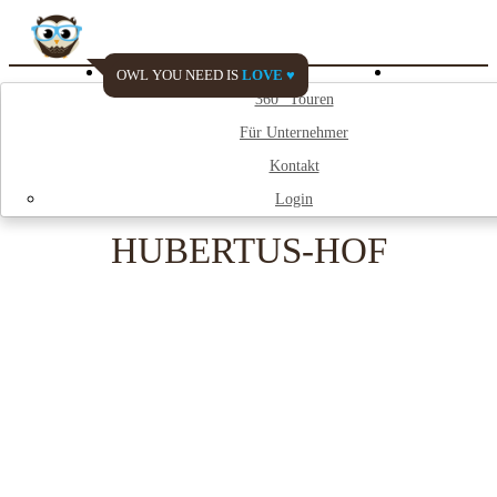
OWL YOU NEED IS
LOVE ♥
Watch My City
360° Touren
Für Unternehmer
;
Kontakt
Login
HUBERTUS-HOF