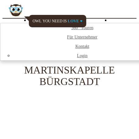
OWL YOU NEED IS
LOVE ♥
Watch My City
360° Touren
Für Unternehmer
;
Kontakt
Login
MARTINSKAPELLE
BÜRGSTADT