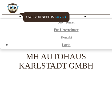
OWL YOU NEED IS
LOVE ♥
Watch My City
360° Touren
Für Unternehmer
;
Kontakt
Login
MH AUTOHAUS
KARLSTADT GMBH