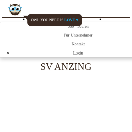
OWL YOU NEED IS
LOVE ♥
Watch My City
360° Touren
Für Unternehmer
;
Kontakt
Login
SV ANZING