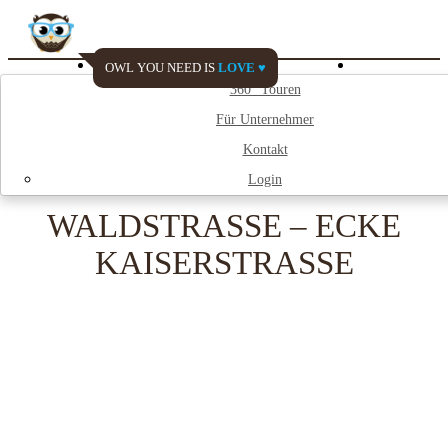
OWL YOU NEED IS
LOVE ♥
Watch My City
360° Touren
Für Unternehmer
;
Kontakt
Login
WALDSTRASSE – ECKE
KAISERSTRASSE